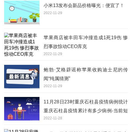
小米13发布会新品价格曝光：便宜了！
2022-11-29
苹果商店被丰田车冲撞造成1死19伤 惨
烈事故惊动CEO库克
2022-11-29
鲍勃·艾格辟谣称苹果收购迪士尼的传
闻“纯属猜测”
2022-11-29
11月28日23时重庆石柱县疫情病例统计
重庆石柱县疫情累计有多少病例-当前短
2022-11-28
讯