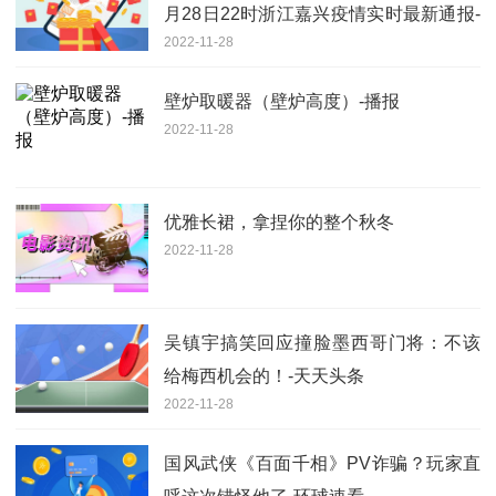
月28日22时浙江嘉兴疫情实时最新通报-
2022-11-28
天天热讯
壁炉取暖器（壁炉高度）-播报
2022-11-28
优雅长裙，拿捏你的整个秋冬
2022-11-28
吴镇宇搞笑回应撞脸墨西哥门将：不该
给梅西机会的！-天天头条
2022-11-28
国风武侠《百面千相》PV诈骗？玩家直