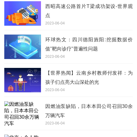
西昭高速公路首片T梁成功架设-世界观
点
2023-06-04
环球热文：四川德阳旌阳:挖掘数据价
值"靶向诊疗"普遍性问题
2023-06-04
【世界热闻】云南乡村教师付发祥：为
孩子们点亮大山深处的光
2023-06-04
因燃油泵缺陷，日本本田公司召回30余
万辆汽车
2023-06-04