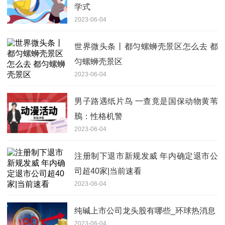
学式
2023-06-04
世界微头条丨都匀螺蛳壳景区怎么去 都
匀螺蛳壳景区
2023-06-04
男子路遇纸片鸟 一查竟是国保动物黄苇
鳽：性格机警
2023-06-04
注册制下退市新规发威 年内确定退市公
司超40家|当前速看
2023-06-04
纯碱上市公司龙头股有哪些_环球热消息
2023-06-04