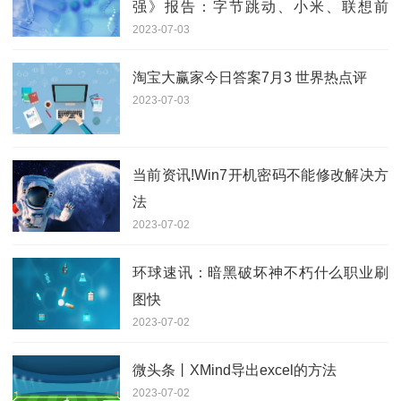
强》报告：字节跳动、小米、联想前
2023-07-03
三，华为第六-天天快报
淘宝大赢家今日答案7月3 世界热点评
2023-07-03
当前资讯!Win7开机密码不能修改解决方
法
2023-07-02
环球速讯：暗黑破坏神不朽什么职业刷
图快
2023-07-02
微头条丨XMind导出excel的方法
2023-07-02