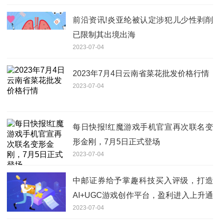
前沿资讯!炎亚纶被认定涉犯儿少性剥削
已限制其出境出海
2023-07-04
2023年7月4日云南省菜花批发价格行情
2023-07-04
每日快报!红魔游戏手机官宣再次联名变
形金刚，7月5日正式登场
2023-07-04
中邮证券给予掌趣科技买入评级，打造
AI+UGC游戏创作平台，盈利进入上升通
2023-07-04
道|世界动态