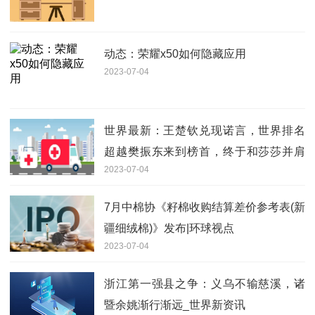
动态：荣耀x50如何隐藏应用
2023-07-04
世界最新：王楚钦兑现诺言，世界排名
超越樊振东来到榜首，终于和莎莎并肩
2023-07-04
了
7月中棉协《籽棉收购结算差价参考表(新
疆细绒棉)》发布|环球视点
2023-07-04
浙江第一强县之争：义乌不输慈溪，诸
暨余姚渐行渐远_世界新资讯