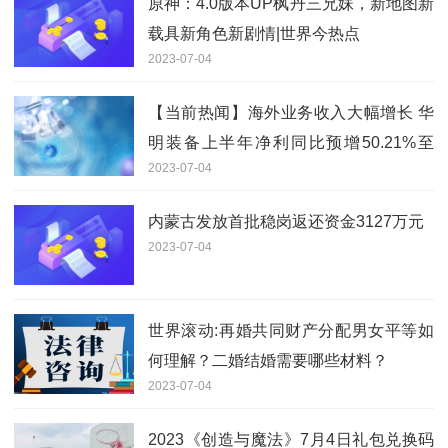
原神：4.0版本UP枫丹三兄妹，新地图新
载具新角色新剧情|世界今热点
2023-07-04
【当前热闻】海外业务收入大幅增长 华
明装备上半年净利同比预增50.21%至
2023-07-04
61.52%
内蒙古发放首批稳岗返还资金3127万元
2023-07-04
世界滚动:再婚共同财产分配男女平等如
何理解？二婚结婚需要哪些材料？
2023-07-04
2023《创造与魔法》7月4日礼包兑换码